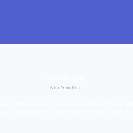
Amelia Ava
WordPress Dev.
river named Duden flows by their place and supplies
essary regelialia. It is a paradisematic country, in