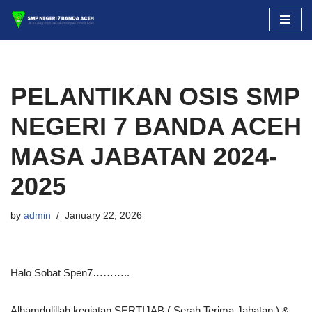
Skip
to
content
PELANTIKAN OSIS SMP
NEGERI 7 BANDA ACEH
MASA JABATAN 2024-
2025
by
admin
January 22, 2026
Halo Sobat Spen7………..
Alhamdulillah kegiatan SERTIJAB ( Serah Terima Jabatan ) &