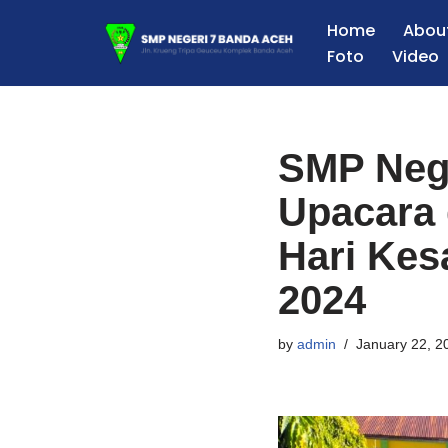
Home
Abou
Foto
Video
Skip
to
content
SMP Neg
Upacara
Hari Kes
2024
by
admin
January 22, 2