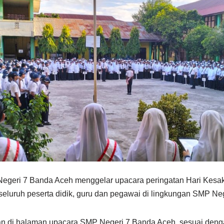
Negeri 7 Banda Aceh menggelar upacara peringatan Hari Kesak
eh seluruh peserta didik, guru dan pegawai di lingkungan SMP N
kan di halaman upacara SMP Negeri 7 Banda Aceh, sesuai de